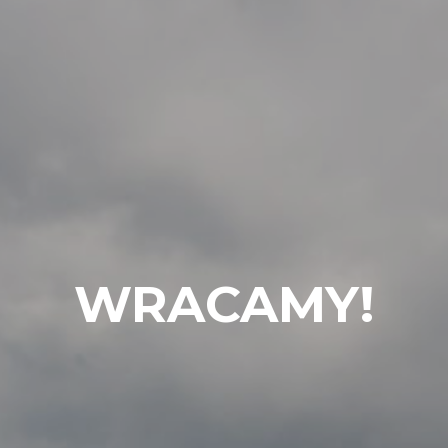
WRACAMY!