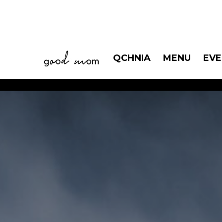
QCHNIA
MENU
EVE